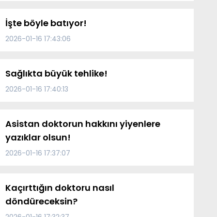
İşte böyle batıyor!
2026-01-16 17:43:06
Sağlıkta büyük tehlike!
2026-01-16 17:40:13
Asistan doktorun hakkını yiyenlere
yazıklar olsun!
2026-01-16 17:37:07
Kaçırttığın doktoru nasıl
döndüreceksin?