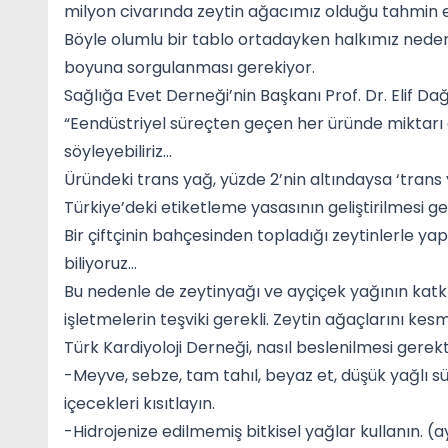
milyon civarında zeytin ağacımız olduğu tahmin ed
Böyle olumlu bir tablo ortadayken halkımız neden
boyuna sorgulanması gerekiyor.
Sağlığa Evet Derneği’nin Başkanı Prof. Dr. Elif Dağ
“Eendüstriyel süreçten geçen her üründe miktarı 
söyleyebiliriz…
Üründeki trans yağ, yüzde 2’nin altındaysa ‘trans y
Türkiye’deki etiketleme yasasının geliştirilmesi ge
Bir çiftçinin bahçesinden topladığı zeytinlerle y
biliyoruz…
Bu nedenle de zeytinyağı ve ayçiçek yağının katkı
işletmelerin teşviki gerekli. Zeytin ağaçlarını kesm
Türk Kardiyoloji Derneği, nasıl beslenilmesi gerekt
-Meyve, sebze, tam tahıl, beyaz et, düşük yağlı süt 
içecekleri kısıtlayın.
-Hidrojenize edilmemiş bitkisel yağlar kullanın. (a