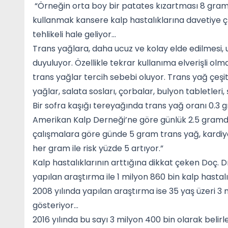
“Örneğin orta boy bir patates kızartması 8 gram 
kullanmak kansere kalp hastalıklarına davetiye ç
tehlikeli hale geliyor…
Trans yağlara, daha ucuz ve kolay elde edilmesi,
duyuluyor. Özellikle tekrar kullanıma elverişli ol
trans yağlar tercih sebebi oluyor. Trans yağ çeşit
yağlar, salata sosları, çorbalar, bulyon tabletleri,
Bir sofra kaşığı tereyağında trans yağ oranı 0.3
Amerikan Kalp Derneği’ne göre günlük 2.5 gramda
çalışmalara göre günde 5 gram trans yağ, kardiyov
her gram ile risk yüzde 5 artıyor.”
Kalp hastalıklarının arttığına dikkat çeken Doç. Dr
yapılan araştırma ile 1 milyon 860 bin kalp hastal
2008 yılında yapılan araştırma ise 35 yaş üzeri 3 m
gösteriyor…
2016 yılında bu sayı 3 milyon 400 bin olarak belirl