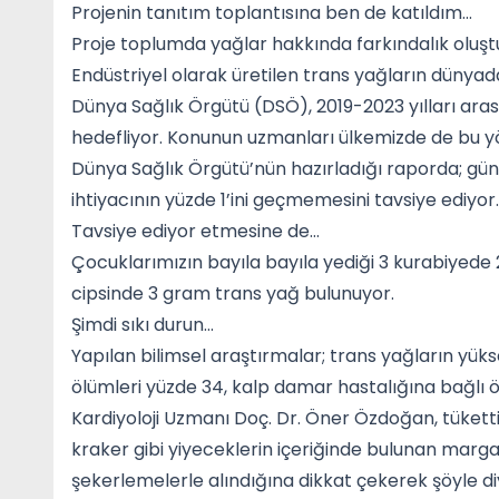
Projenin tanıtım toplantısına ben de katıldım…
Proje toplumda yağlar hakkında farkındalık oluştu
Endüstriyel olarak üretilen trans yağların dünyada
Dünya Sağlık Örgütü (DSÖ), 2019-2023 yılları ara
hedefliyor. Konunun uzmanları ülkemizde de bu yö
Dünya Sağlık Örgütü’nün hazırladığı raporda; gün
ihtiyacının yüzde 1’ini geçmemesini tavsiye ediyor.
Tavsiye ediyor etmesine de…
Çocuklarımızın bayıla bayıla yediği 3 kurabiyede
cipsinde 3 gram trans yağ bulunuyor.
Şimdi sıkı durun...
Yapılan bilimsel araştırmalar; trans yağların yük
ölümleri yüzde 34, kalp damar hastalığına bağlı ö
Kardiyoloji Uzmanı Doç. Dr. Öner Özdoğan, tükett
kraker gibi yiyeceklerin içeriğinde bulunan margar
şekerlemelerle alındığına dikkat çekerek şöyle di