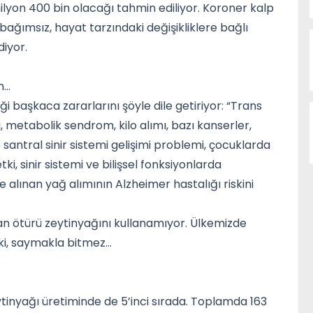
milyon 400 bin olacağı tahmin ediliyor. Koroner kalp
bağımsız, hayat tarzındaki değişikliklere bağlı
diyor.
im…
i başkaca zararlarını şöyle dile getiriyor: “Trans
ci, metabolik sendrom, kilo alımı, bazı kanserler,
santral sinir sistemi gelişimi problemi, çocuklarda
tki, sinir sistemi ve bilişsel fonksiyonlarda
le alınan yağ alımının Alzheimer hastalığı riskini
n ötürü zeytinyağını kullanamıyor. Ülkemizde
ki, saymakla bitmez…
…
ytinyağı üretiminde de 5’inci sırada. Toplamda 163