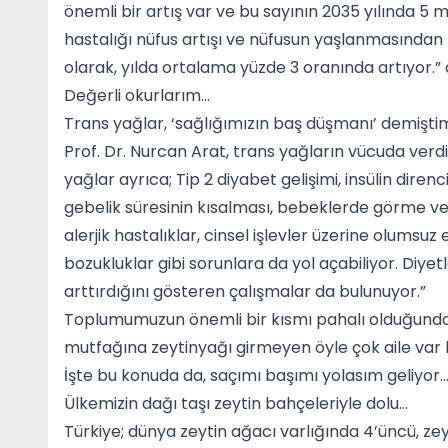
önemli bir artış var ve bu sayının 2035 yılında 5 
hastalığı nüfus artışı ve nüfusun yaşlanmasından 
olarak, yılda ortalama yüzde 3 oranında artıyor.” 
Değerli okurlarım…
Trans yağlar, ‘sağlığımızın baş düşmanı’ demişt
Prof. Dr. Nurcan Arat, trans yağların vücuda verdiğ
yağlar ayrıca; Tip 2 diyabet gelişimi, insülin diren
gebelik süresinin kısalması, bebeklerde görme ve 
alerjik hastalıklar, cinsel işlevler üzerine olumsuz e
bozukluklar gibi sorunlara da yol açabiliyor. Diyet
arttırdığını gösteren çalışmalar da bulunuyor.”
Toplumumuzun önemli bir kısmı pahalı olduğunda
mutfağına zeytinyağı girmeyen öyle çok aile var 
İşte bu konuda da, saçımı başımı yolasım geliyor
Ülkemizin dağı taşı zeytin bahçeleriyle dolu…
Türkiye; dünya zeytin ağacı varlığında 4’üncü, ze