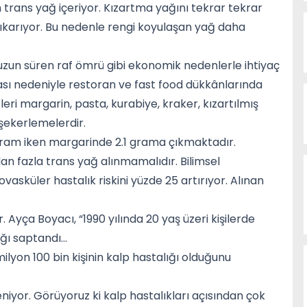
trans yağ içeriyor. Kızartma yağını tekrar tekrar
ıkarıyor. Bu nedenle rengi koyulaşan yağ daha
 uzun süren raf ömrü gibi ekonomik nedenlerle ihtiyaç
ması nedeniyle restoran ve fast food dükkânlarında
leri margarin, pasta, kurabiye, kraker, kızartılmış
 şekerlemelerdir.
 gram iken margarinde 2.1 grama çıkmaktadır.
n fazla trans yağ alınmamalıdır. Bilimsel
asküler hastalık riskini yüzde 25 artırıyor. Alınan
. Ayça Boyacı, “1990 yılında 20 yaş üzeri kişilerde
ığı saptandı…
ilyon 100 bin kişinin kalp hastalığı olduğunu
eniyor. Görüyoruz ki kalp hastalıkları açısından çok