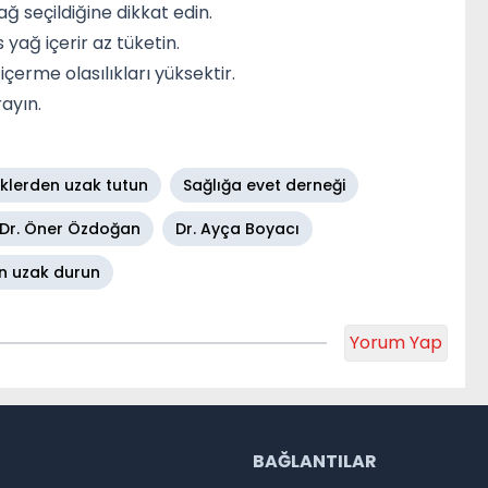
ğ seçildiğine dikkat edin.
 yağ içerir az tüketin.
içerme olasılıkları yüksektir.
rayın.
eklerden uzak tutun
Sağlığa evet derneği
Dr. Öner Özdoğan
Dr. Ayça Boyacı
n uzak durun
Yorum Yap
R
BAĞLANTILAR