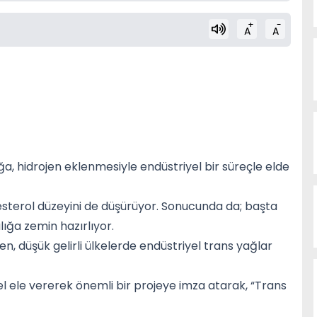
+
-
A
A
ğa, hidrojen eklenmesiyle endüstriyel bir süreçle elde
olesterol düzeyini de düşürüyor. Sonucunda da; başta
ığa zemin hazırlıyor.
ken, düşük gelirli ülkelerde endüstriyel trans yağlar
el ele vererek önemli bir projeye imza atarak, “Trans