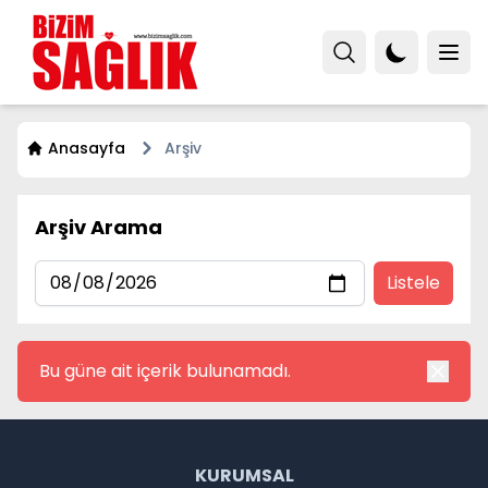
Anasayfa
Arşiv
Arşiv Arama
Listele
Bu güne ait içerik bulunamadı.
KURUMSAL