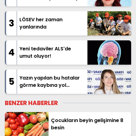
LÖSEV her zaman
3
yanlarında
Yeni tedaviler ALS'de
4
umut oluyor!
Yazın yapılan bu hatalar
5
görme kaybına yol
açabilir!
BENZER HABERLER
Çocukların beyin gelişimine 8
besin