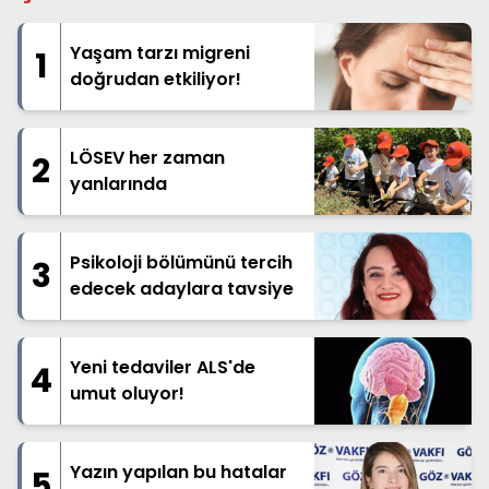
Yaşam tarzı migreni
1
doğrudan etkiliyor!
LÖSEV her zaman
2
yanlarında
Psikoloji bölümünü tercih
3
edecek adaylara tavsiye
Yeni tedaviler ALS'de
4
umut oluyor!
Yazın yapılan bu hatalar
5