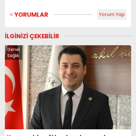
YORUMLAR
Yorum Yap
İLGİNİZİ ÇEKEBİLİR
Genel
Sağlık