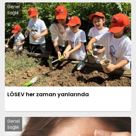
Genel
Sağlık
LÖSEV her zaman yanlarında
Genel
Sağlık