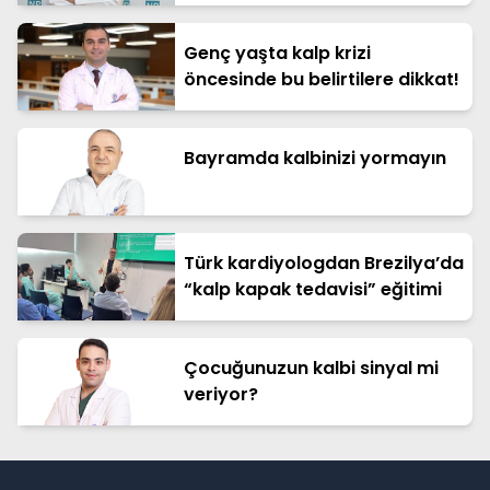
Genç yaşta kalp krizi
öncesinde bu belirtilere dikkat!
Bayramda kalbinizi yormayın
Türk kardiyologdan Brezilya’da
“kalp kapak tedavisi” eğitimi
Çocuğunuzun kalbi sinyal mi
veriyor?