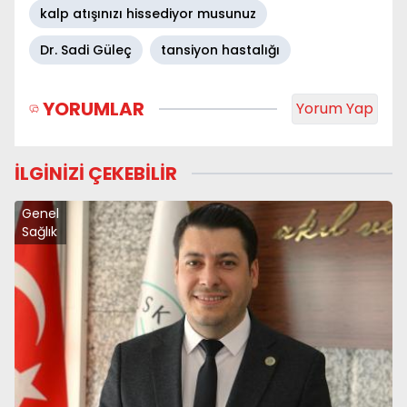
kalp atışınızı hissediyor musunuz
Dr. Sadi Güleç
tansiyon hastalığı
YORUMLAR
Yorum Yap
İLGİNİZİ ÇEKEBİLİR
Genel
Sağlık