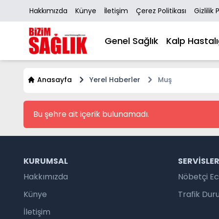
Hakkımızda
Künye
İletişim
Çerez Politikası
Gizlilik 
Genel Sağlık
Kalp Hastalı
Anasayfa
Yerel Haberler
Muş
Bu şehre ait içerik bulunamadı.
KURUMSAL
SERVISLE
Hakkımızda
Nöbetçi E
Künye
Trafik Du
İletişim