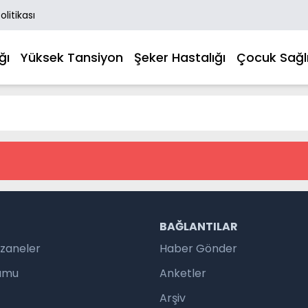
Politikası
ğı
Yüksek Tansiyon
Şeker Hastalığı
Çocuk Sağlı
R
BAĞLANTILAR
czaneler
Haber Gönder
rumu
Anketler
Arşiv