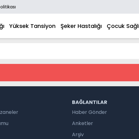
Politikası
ğı
Yüksek Tansiyon
Şeker Hastalığı
Çocuk Sağlı
R
BAĞLANTILAR
czaneler
Haber Gönder
rumu
Anketler
Arşiv