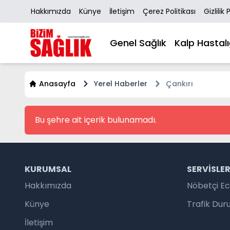
Hakkımızda
Künye
İletişim
Çerez Politikası
Gizlilik 
Genel Sağlık
Kalp Hastalı
Anasayfa
Yerel Haberler
Çankırı
Bu şehre ait içerik bulunamadı.
KURUMSAL
SERVISLE
Hakkımızda
Nöbetçi E
Künye
Trafik Du
İletişim