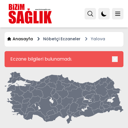
Anasayfa
Nöbetçi Eczaneler
Yalova
Eczane bilgileri bulunamadı.