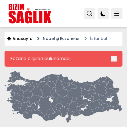
Anasayfa
Nöbetçi Eczaneler
İstanbul
Eczane bilgileri bulunamadı.