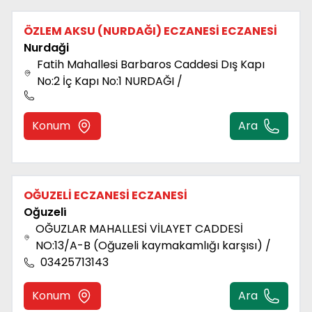
ÖZLEM AKSU (NURDAĞI) ECZANESİ ECZANESİ
Nurdaği
Fatih Mahallesi Barbaros Caddesi Dış Kapı
No:2 İç Kapı No:1 NURDAĞI /
Konum
Ara
OĞUZELİ ECZANESİ ECZANESİ
Oğuzeli̇
OĞUZLAR MAHALLESİ VİLAYET CADDESİ
NO:13/A-B (Oğuzeli kaymakamlığı karşısı) /
03425713143
Konum
Ara