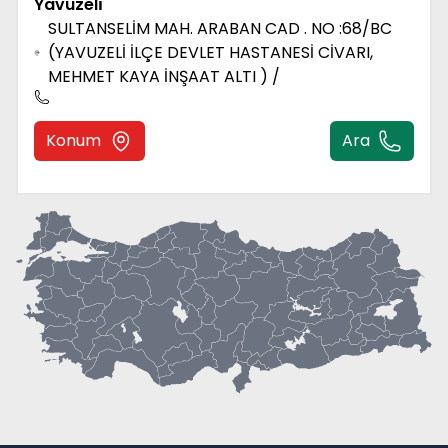
Yavuzeli̇
SULTANSELİM MAH. ARABAN CAD . NO :68/BC
(YAVUZELİ İLÇE DEVLET HASTANESİ CİVARI,
MEHMET KAYA İNŞAAT ALTI ) /
Konum
Ara