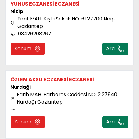
YUNUS ECZANESİ ECZANESİ
Ni̇zi̇p
Fırat MAH. Kışla Sokak NO: 61 27700 Nizip
Gaziantep
03426208267
Konum
Ara
ÖZLEM AKSU ECZANESİ ECZANESİ
Nurdaği
Fatih MAH. Barboros Caddesi NO: 2 27840
Nurdağı Gaziantep
Konum
Ara