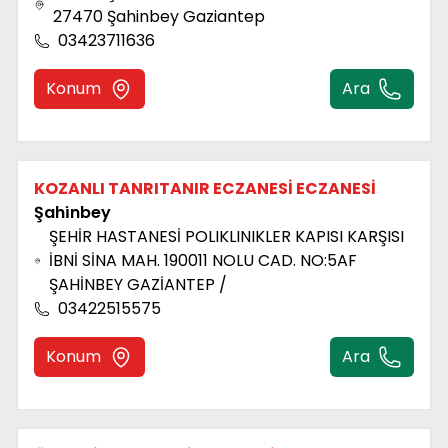
27470 Şahinbey Gaziantep
03423711636
Konum
Ara
KOZANLI TANRITANIR ECZANESİ ECZANESİ
Şahi̇nbey
ŞEHİR HASTANESİ POLIKLINIKLER KAPISI KARŞISI
İBNİ SİNA MAH. 190011 NOLU CAD. NO:5AF
ŞAHİNBEY GAZİANTEP /
03422515575
Konum
Ara