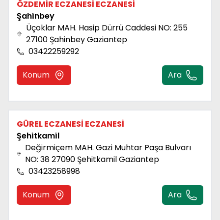
ÖZDEMİR ECZANESİ ECZANESİ
Şahi̇nbey
Üçoklar MAH. Hasip Dürrü Caddesi NO: 255
27100 Şahinbey Gaziantep
03422259292
Konum
Ara
GÜREL ECZANESİ ECZANESİ
Şehi̇tkami̇l
Değirmiçem MAH. Gazi Muhtar Paşa Bulvarı
NO: 38 27090 Şehitkamil Gaziantep
03423258998
Konum
Ara