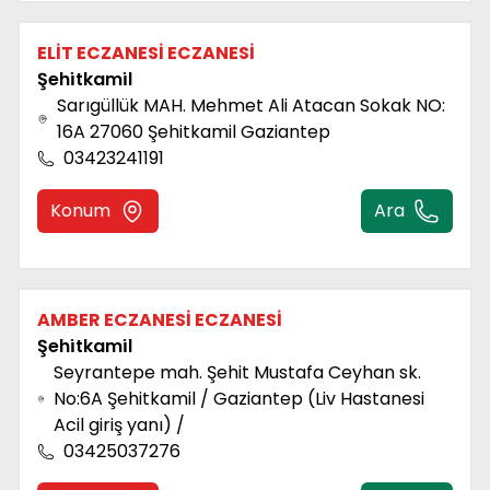
ELİT ECZANESİ ECZANESİ
Şehi̇tkami̇l
Sarıgüllük MAH. Mehmet Ali Atacan Sokak NO:
16A 27060 Şehitkamil Gaziantep
03423241191
Konum
Ara
AMBER ECZANESİ ECZANESİ
Şehi̇tkami̇l
Seyrantepe mah. Şehit Mustafa Ceyhan sk.
No:6A Şehitkamil / Gaziantep (Liv Hastanesi
Acil giriş yanı) /
03425037276