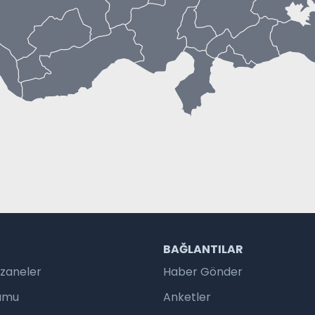
R
BAĞLANTILAR
czaneler
Haber Gönder
rumu
Anketler