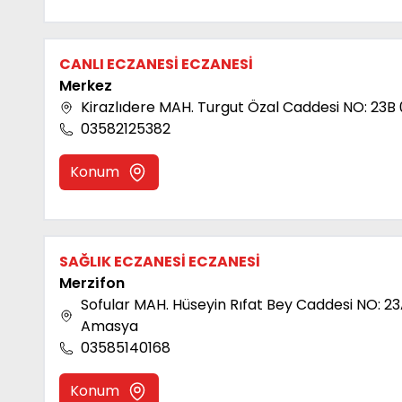
CANLI ECZANESİ ECZANESİ
Merkez
Kirazlıdere MAH. Turgut Özal Caddesi NO: 2
03582125382
Konum
SAĞLIK ECZANESİ ECZANESİ
Merzi̇fon
Sofular MAH. Hüseyin Rıfat Bey Caddesi NO: 2
Amasya
03585140168
Konum