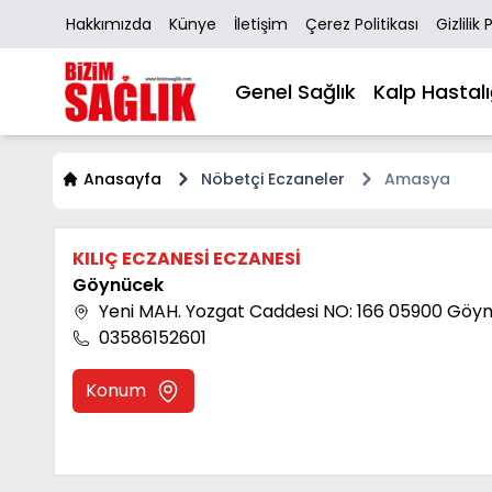
Hakkımızda
Künye
İletişim
Çerez Politikası
Gizlilik 
Genel Sağlık
Kalp Hastalı
Anasayfa
Nöbetçi Eczaneler
Amasya
KILIÇ ECZANESİ ECZANESİ
Göynücek
Yeni MAH. Yozgat Caddesi NO: 166 05900 Gö
03586152601
Konum