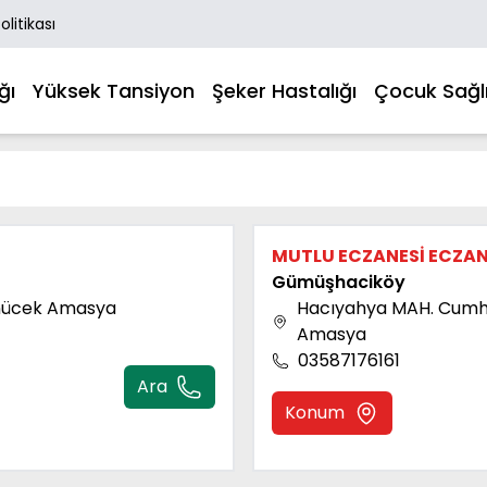
Politikası
ğı
Yüksek Tansiyon
Şeker Hastalığı
Çocuk Sağlı
MUTLU ECZANESİ ECZAN
Gümüşhaciköy
ynücek Amasya
Hacıyahya MAH. Cumhu
Amasya
03587176161
Ara
Konum