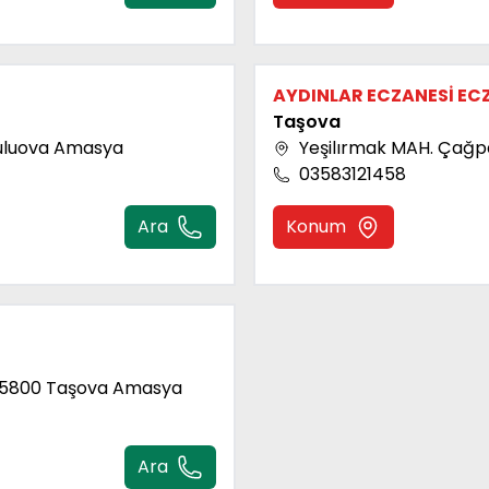
AYDINLAR ECZANESİ EC
Taşova
Suluova Amasya
Yeşilırmak MAH. Çağ
03583121458
Ara
Konum
 05800 Taşova Amasya
Ara