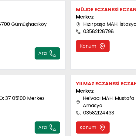
MÜJDE ECZANESİ ECZAN
Merkez
05700 Gümüşhacıköy
Hızırpaşa MAH. İstasy
03582128798
Konum
Ara
YILMAZ ECZANESİ ECZA
Merkez
O: 37 05100 Merkez
Helvacı MAH. Mustafa
Amasya
03582124433
Ara
Konum