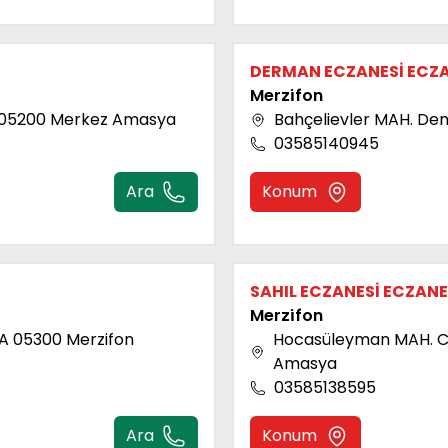
DERMAN ECZANESİ ECZA
Merzi̇fon
3B 05200 Merkez Amasya
Bahçelievler MAH. De
03585140945
Ara
Konum
SAHIL ECZANESİ ECZANE
Merzi̇fon
3A 05300 Merzifon
Hocasüleyman MAH. Cu
Amasya
03585138595
Ara
Konum