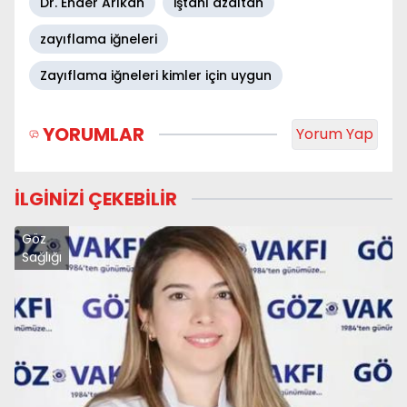
Dr. Ender Arıkan
iştahı azaltan
zayıflama iğneleri
Zayıflama iğneleri kimler için uygun
YORUMLAR
Yorum Yap
İLGİNİZİ ÇEKEBİLİR
Göz
Sağlığı