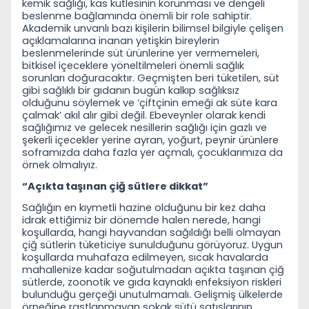
kemik sağlığı, kas kütlesinin korunması ve dengeli
beslenme bağlamında önemli bir role sahiptir.
Akademik unvanlı bazı kişilerin bilimsel bilgiyle çelişen
açıklamalarına inanan yetişkin bireylerin
beslenmelerinde süt ürünlerine yer vermemeleri,
bitkisel içeceklere yöneltilmeleri önemli sağlık
sorunları doğuracaktır. Geçmişten beri tüketilen, süt
gibi sağlıklı bir gıdanın bugün kalkıp sağlıksız
olduğunu söylemek ve ‘çiftçinin emeği ak süte kara
çalmak’ akıl alır gibi değil. Ebeveynler olarak kendi
sağlığımız ve gelecek nesillerin sağlığı için gazlı ve
şekerli içecekler yerine ayran, yoğurt, peynir ürünlere
soframızda daha fazla yer açmalı, çocuklarımıza da
örnek olmalıyız.
“Açıkta taşınan çiğ sütlere dikkat”
Sağlığın en kıymetli hazine olduğunu bir kez daha
idrak ettiğimiz bir dönemde halen nerede, hangi
koşullarda, hangi hayvandan sağıldığı belli olmayan
çiğ sütlerin tüketiciye sunulduğunu görüyoruz. Uygun
koşullarda muhafaza edilmeyen, sıcak havalarda
mahallenize kadar soğutulmadan açıkta taşınan çiğ
sütlerde, zoonotik ve gıda kaynaklı enfeksiyon riskleri
bulunduğu gerçeği unutulmamalı. Gelişmiş ülkelerde
örneğine rastlanmayan sokak sütü satışlarının,