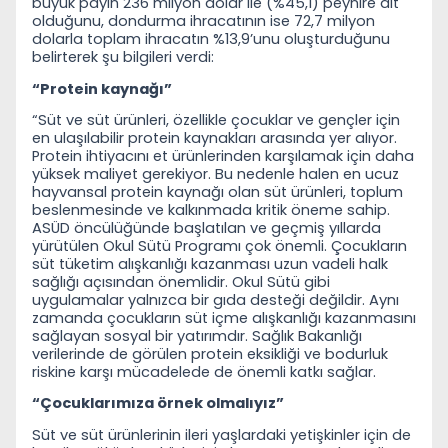
büyük payın 236 milyon dolar ile (%45,1) peynire ait
olduğunu, dondurma ihracatının ise 72,7 milyon
dolarla toplam ihracatın %13,9’unu oluşturduğunu
belirterek şu bilgileri verdi:
“Protein kaynağı”
“Süt ve süt ürünleri, özellikle çocuklar ve gençler için
en ulaşılabilir protein kaynakları arasında yer alıyor.
Protein ihtiyacını et ürünlerinden karşılamak için daha
yüksek maliyet gerekiyor. Bu nedenle halen en ucuz
hayvansal protein kaynağı olan süt ürünleri, toplum
beslenmesinde ve kalkınmada kritik öneme sahip.
ASÜD öncülüğünde başlatılan ve geçmiş yıllarda
yürütülen Okul Sütü Programı çok önemli. Çocukların
süt tüketim alışkanlığı kazanması uzun vadeli halk
sağlığı açısından önemlidir. Okul Sütü gibi
uygulamalar yalnızca bir gıda desteği değildir. Aynı
zamanda çocukların süt içme alışkanlığı kazanmasını
sağlayan sosyal bir yatırımdır. Sağlık Bakanlığı
verilerinde de görülen protein eksikliği ve bodurluk
riskine karşı mücadelede de önemli katkı sağlar.
“Çocuklarımıza örnek olmalıyız”
Süt ve süt ürünlerinin ileri yaşlardaki yetişkinler için de