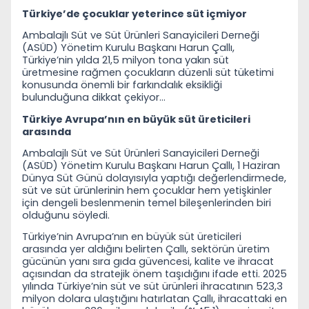
Türkiye’de çocuklar yeterince süt içmiyor
Ambalajlı Süt ve Süt Ürünleri Sanayicileri Derneği
(ASÜD) Yönetim Kurulu Başkanı Harun Çallı,
Türkiye’nin yılda 21,5 milyon tona yakın süt
üretmesine rağmen çocukların düzenli süt tüketimi
konusunda önemli bir farkındalık eksikliği
bulunduğuna dikkat çekiyor…
Türkiye Avrupa’nın en büyük süt üreticileri
arasında
Ambalajlı Süt ve Süt Ürünleri Sanayicileri Derneği
(ASÜD) Yönetim Kurulu Başkanı Harun Çallı, 1 Haziran
Dünya Süt Günü dolayısıyla yaptığı değerlendirmede,
süt ve süt ürünlerinin hem çocuklar hem yetişkinler
için dengeli beslenmenin temel bileşenlerinden biri
olduğunu söyledi.
Türkiye’nin Avrupa’nın en büyük süt üreticileri
arasında yer
aldığını belirten Çallı, sektörün üretim
gücünün yanı sıra gıda güvencesi, kalite ve ihracat
açısından da stratejik önem taşıdığını ifade etti. 2025
yılında Türkiye’nin süt ve süt ürünleri ihracatının 523,3
milyon dolara ulaştığını hatırlatan Çallı, ihracattaki en