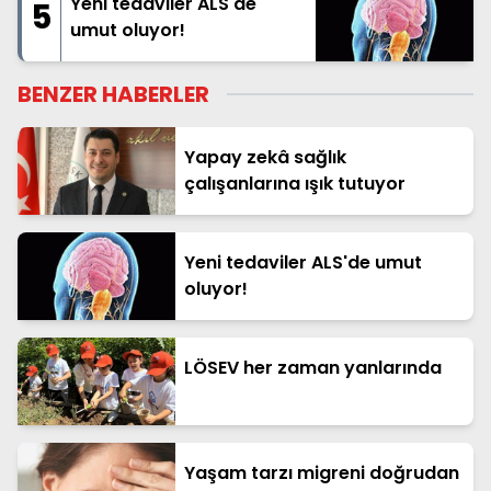
Yeni tedaviler ALS'de
5
umut oluyor!
BENZER HABERLER
Yapay zekâ sağlık
çalışanlarına ışık tutuyor
Yeni tedaviler ALS'de umut
oluyor!
LÖSEV her zaman yanlarında
Yaşam tarzı migreni doğrudan