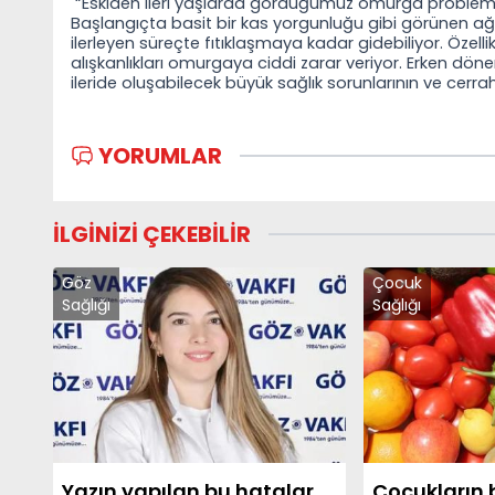
“Eskiden ileri yaşlarda gördüğümüz omurga problemle
Başlangıçta basit bir kas yorgunluğu gibi görünen ağrı
ilerleyen süreçte fıtıklaşmaya kadar gidebiliyor. Özell
alışkanlıkları omurgaya ciddi zarar veriyor. Erken dön
ileride oluşabilecek büyük sağlık sorunlarının ve cerr
YORUMLAR
İLGİNİZİ ÇEKEBİLİR
Göz
Çocuk
Sağlığı
Sağlığı
Yazın yapılan bu hatalar
Çocukların 