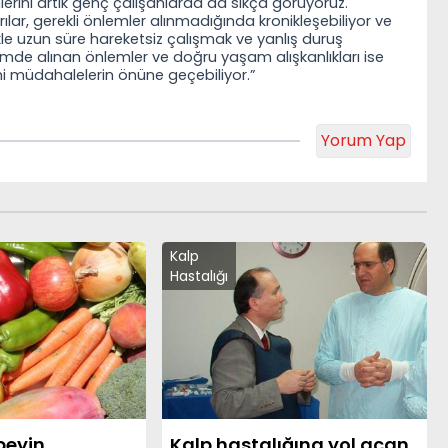
rini artık genç çalışanlarda da sıkça görüyoruz.
lar, gerekli önlemler alınmadığında kronikleşebiliyor ve
ikle uzun süre hareketsiz çalışmak ve yanlış duruş
emde alınan önlemler ve doğru yaşam alışkanlıkları ise
ahi müdahalelerin önüne geçebiliyor.”
Yorum Yap
Kalp
Hastalığı
beyin
Kalp hastalığına yol açan