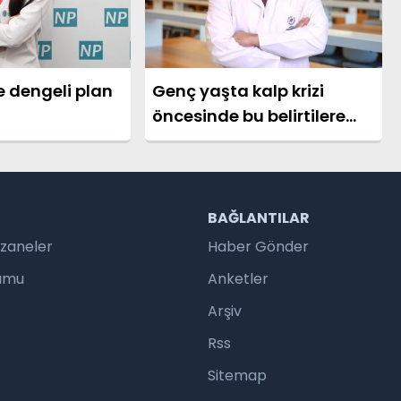
e dengeli plan
Genç yaşta kalp krizi
öncesinde bu belirtilere
dikkat!
R
BAĞLANTILAR
czaneler
Haber Gönder
rumu
Anketler
Arşiv
Rss
Sitemap