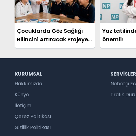
Çocuklarda Göz Sağlığı
Yaz tatilind
Bilincini Artıracak Projeye
önemli!
TÜBİTAK Desteği
KURUMSAL
SERVISLE
Hakkımızda
Nöbetçi E
Künye
Trafik Du
İletişim
Çerez Politikası
Gizlilik Politikası