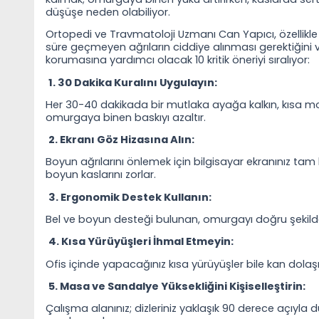
düşüşe neden olabiliyor.
Ortopedi ve Travmatoloji Uzmanı Can Yapıcı, özellik
süre geçmeyen ağrıların ciddiye alınması gerektiğini 
korumasına yardımcı olacak 10 kritik öneriyi sıralıyor:
1. 30 Dakika Kuralını Uygulayın:
Her 30-40 dakikada bir mutlaka ayağa kalkın, kısa mol
omurgaya binen baskıyı azaltır.
2. Ekranı Göz Hizasına Alın:
Boyun ağrılarını önlemek için bilgisayar ekranınız tam
boyun kaslarını zorlar.
3. Ergonomik Destek Kullanın:
Bel ve boyun desteği bulunan, omurgayı doğru şekild
4. Kısa Yürüyüşleri İhmal Etmeyin:
Ofis içinde yapacağınız kısa yürüyüşler bile kan dolaşım
5. Masa ve Sandalye Yüksekliğini Kişiselleştirin:
Çalışma alanınız; dizleriniz yaklaşık 90 derece açıyla 