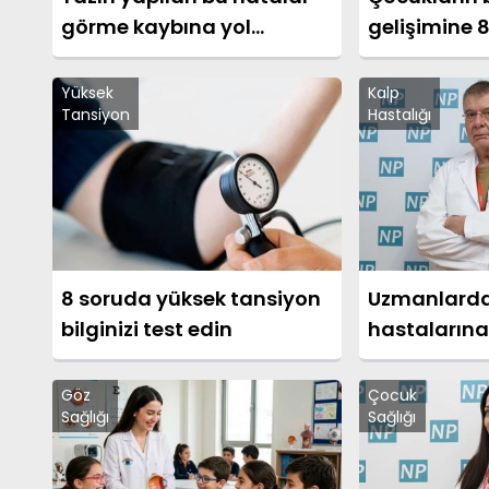
görme kaybına yol
gelişimine 8
açabilir!
Yüksek
Kalp
Tansiyon
Hastalığı
8 soruda yüksek tansiyon
Uzmanlarda
bilginizi test edin
hastalarına
uyarısı
Göz
Çocuk
Sağlığı
Sağlığı