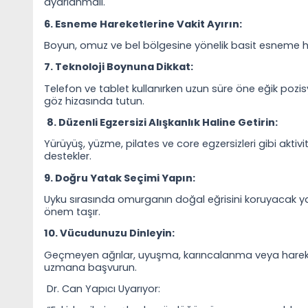
ayarlanmalı.
6. Esneme Hareketlerine Vakit Ayırın:
Boyun, omuz ve bel bölgesine yönelik basit esneme hare
7. Teknoloji Boynuna Dikkat:
Telefon ve tablet kullanırken uzun süre öne eğik po
göz hizasında tutun.
8. Düzenli Egzersizi Alışkanlık Haline Getirin:
Yürüyüş, yüzme, pilates ve core egzersizleri gibi akti
destekler.
9. Doğru Yatak Seçimi Yapın:
Uyku sırasında omurganın doğal eğrisini koruyacak y
önem taşır.
10. Vücudunuzu Dinleyin:
Geçmeyen ağrılar, uyuşma, karıncalanma veya hareket k
uzmana başvurun.
Dr. Can Yapıcı Uyarıyor: