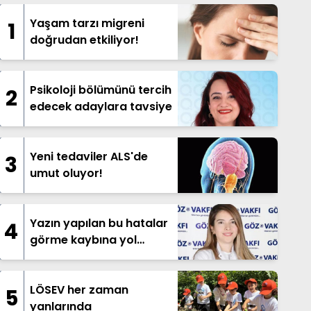
Yaşam tarzı migreni
1
doğrudan etkiliyor!
Psikoloji bölümünü tercih
2
edecek adaylara tavsiye
Yeni tedaviler ALS'de
3
umut oluyor!
Yazın yapılan bu hatalar
4
görme kaybına yol
açabilir!
LÖSEV her zaman
5
yanlarında