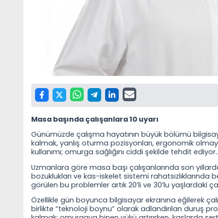
Masa başında ç
alışanlara 10 uyarı
Günümüzde çalışma hayatının büyük bölümü bilgisayar
kalmak, yanlış oturma pozisyonları, ergonomik olmaya
kullanımı; omurga sağlığını ciddi şekilde tehdit ediyor
Uzmanlara göre masa başı çalışanlarında son yıllarda
bozuklukları ve kas-iskelet sistemi rahatsızlıklarında b
görülen bu problemler artık 20’li ve 30’lu yaşlardaki ç
Özellikle gün boyunca bilgisayar ekranına eğilerek ça
birlikte “teknoloji boynu” olarak adlandırılan duruş pr
kalmak; omurgaya binen yükü artırırken, kaslarda sertle