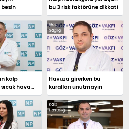
 besin
bu 3 risk faktörüne dikkat!
Göz
Sağlığı
n kalp
Havuza girerken bu
 sıcak hava
kuralları unutmayın
Kalp
Hastalığı