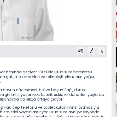
+
-
A
A
 başında geçiyor. Özellikle uzun süre hareketsiz
n çalışma ortamları ve teknolojik cihazların yoğun
…
 boyun düzleşmesi, bel ve boyun fıtığı, duruş
elirgin artış yaşanıyor. Üstelik eskiden daha ileri yaşlarda
alışanlarda da sıkça ortaya çıkıyor.
lışmak, cep telefonu ve tablet kullanımının artmasıyla
oblemlerini yaygınlaştırıyor. Uzun süre aynı pozisyonda
şme, kronik ağrı, hareket kısıtlılığı ve yaşam kalitesinde