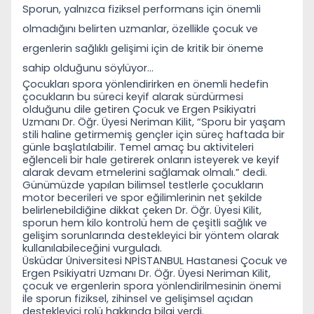
Sporun, yalnızca fiziksel performans i
çin önemli
olmadığını belirten uzmanlar, özellikle çocuk ve
ergenlerin sağlıklı gelişimi için de kritik bir öneme
sahip olduğunu söylüyor…
Çocukları spora y
önlendirirken en önemli hedefin
çocukların bu süreci keyif alarak sürdürmesi
olduğunu dile getiren Çocuk ve Ergen Psikiyatri
Uzmanı Dr. Öğr. Üyesi Neriman Kilit, “Sporu bir yaşam
stili haline getirmemiş gençler için süreç haftada bir
günle başlatılabilir. Temel amaç bu aktiviteleri
eğlenceli bir hale getirerek onların isteyerek ve keyif
alarak devam etmelerini sağlamak olmalı.” dedi.
Günümüzde yapılan bilimsel testlerle çocukların
motor becerileri ve spor eğilimlerinin net şekilde
belirlenebildiğine dikkat çeken Dr. Öğr. Üyesi Kilit,
sporun hem kilo kontrolü hem de çeşitli sağlık ve
gelişim sorunlarında destekleyici bir yöntem olarak
kullanılabileceğini vurguladı.
Üsküdar Üniversitesi NPİSTANBUL Hastanesi
Çocuk ve
Ergen Psikiyatri Uzmanı Dr. Öğr. Üyesi Neriman Kilit,
çocuk ve ergenlerin spora yönlendirilmesinin önemi
ile sporun fiziksel, zihinsel ve gelişimsel açıdan
destekleyici rolü hakkında bilgi verdi.