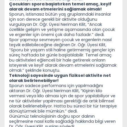
Çocukları spora başlatırken temel ama
ç, keyif
alarak devam etmelerini sağlamak olmalı!
Sporun, istisnasız b
ütün yaş gruplarındaki insanlar
için son derece gerekli bir aktivite olduğunu
vurgulayan Dr. Öğr. Üyesi Neriman Kilit, “Ancak
özellikle gelişim ve yetişme aşamasında olan çocuk
ve ergenler için önemi çok daha fazladır.” dedi.
Spor yapmayı sevmeyen
çocuk ve ergenlerin nasıl
teşvik edilebileceğine değinen Dr. Öğr. Üyesi Kilit,
“Sporu bir yaşam stili haline getirmemiş gençler için
süreç haftada bir günle başlatılabilir. Temel amaç
bu aktiviteleri eğlenceli bir hale getirerek onların
isteyerek ve keyif alarak devam etmelerini sağlamak
olmalı.” şeklinde konuştu.
Teknoloji sayesinde uygun fiziksel aktivite net
olarak belirlenebiliyor!
Sporun sadece performans için yapılmadığını
aktaran Dr.
Öğr. Üyesi Neriman Kilit, “Kişinin kilo
vermesi veya kilo alması için de spor yapılabiliyor ve
ne tür aktiviteler yapılması gerektiği de artık bilimsel
olarak belirlenebiliyor. Hatta bu süreci bir tür terapiye
dönüştürmek bile mümkün.” dedi.
Günümüz teknolojisinin doğru spor dalının
se
çilmesine nasıl katkı sağladığı hakkında bilgi veren
Dr. Öğr. Üyesi Kilit, şunları söyledi: