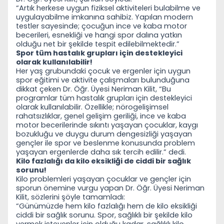
“Artık herkese uygun fiziksel aktiviteleri bulabilme ve
uygulayabilme imkanına sahibiz. Yapılan modern
testler sayesinde;
çocuğun ince ve kaba motor
becerileri, esnekliği ve hangi spor dalına yatkın
olduğu net bir şekilde tespit edilebilmektedir.”
Spor tüm hastalık grupları i
çin destekleyici
olarak kullanılabilir!
Her yaş grubundaki
çocuk ve ergenler için uygun
spor eğitimi ve aktivite çalışmaları bulunduğuna
dikkat çeken Dr. Öğr. Üyesi Neriman Kilit, “Bu
programlar tüm hastalık grupları için destekleyici
olarak kullanılabilir. Özellikle; nörogelişimsel
rahatsızlıklar, genel gelişim geriliği, ince ve kaba
motor becerilerinde sıkıntı yaşayan çocuklar, kaygı
bozukluğu ve duygu durum dengesizliği yaşayan
gençler ile spor ve beslenme konusunda problem
yaşayan ergenlerde daha sık tercih edilir.” dedi.
Kilo fazlalığı da kilo eksikliği de ciddi bir sağlık
sorunu!
Kilo problemleri yaşayan
çocuklar ve gençler için
sporun önemine vurgu yapan Dr. Öğr. Üyesi Neriman
Kilit, sözlerini şöyle tamamladı:
“Günümüzde hem kilo fazlalığı hem de kilo eksikliği
ciddi bir sağlık sorunu. Spor, sağlıklı bir şekilde kilo