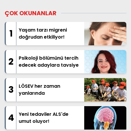
ÇOK OKUNANLAR
Yaşam tarzı migreni
1
doğrudan etkiliyor!
Psikoloji bölümünü tercih
2
edecek adaylara tavsiye
LÖSEV her zaman
3
yanlarında
Yeni tedaviler ALS'de
4
umut oluyor!