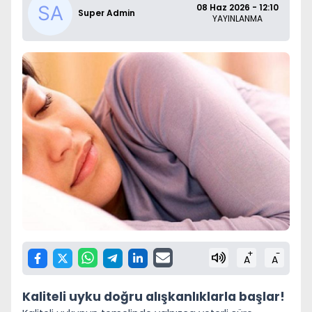
08 Haz 2026 - 12:10
Super Admin
YAYINLANMA
+
-
A
A
Kaliteli uyku doğru
alışkanlıklarla başlar!