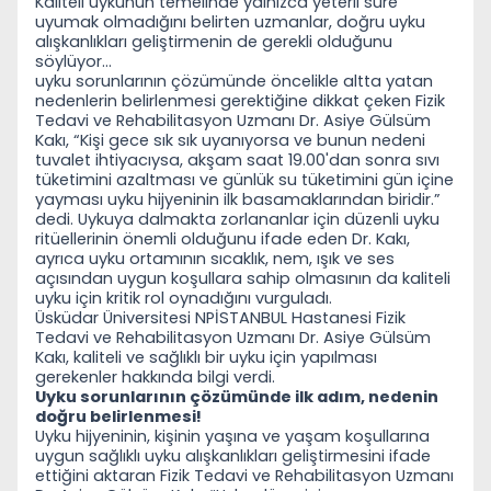
Kaliteli uykunun temelinde yalnızca yeterli s
üre
uyumak olmadığını belirten uzmanlar, doğru uyku
alışkanlıkları geliştirmenin de gerekli olduğunu
söylüyor…
uyku sorunlarının
çözümünde öncelikle altta yatan
nedenlerin belirlenmesi gerektiğine dikkat çeken Fizik
Tedavi ve Rehabilitasyon Uzmanı Dr. Asiye Gülsüm
Kakı, “Kişi gece sık sık uyanıyorsa ve bunun nedeni
tuvalet ihtiyacıysa, akşam saat 19.00'dan sonra sıvı
tüketimini azaltması ve günlük su tüketimini gün içine
yayması uyku hijyeninin ilk basamaklarından biridir.”
dedi. Uykuya dalmakta zorlananlar için düzenli uyku
ritüellerinin önemli olduğunu ifade eden Dr. Kakı,
ayrıca uyku ortamının sıcaklık, nem, ışık ve ses
açısından uygun koşullara sahip olmasının da kaliteli
uyku için kritik rol oynadığını vurguladı.
Üsküdar Üniversitesi NPİSTANBUL Hastanesi Fizik
Tedavi ve Rehabilitasyon Uzmanı Dr. Asiye G
ülsüm
Kakı, kaliteli ve sağlıklı bir uyku için yapılması
gerekenler hakkında bilgi verdi.
Uyku sorunlarının
çözümünde ilk adım, nedenin
doğru belirlenmesi!
Uyku hijyeninin, kişinin yaşına ve yaşam koşullarına
uygun sağlıklı uyku alışkanlıkları geliştirmesini ifade
ettiğini aktaran Fizik Tedavi ve Rehabilitasyon Uzmanı