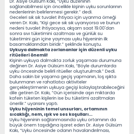
Dr. Asiye G
ülsüm Kakı, “Uyku düzeninin
sağlanabilmesi için öncelikle kişinin uyku sorunlarının
nedenlerinin belirlenmesi gerekir.” dedi.
Geceleri sık sık tuvalet ihtiyacı i
çin uyanma örneği
veren Dr. Kakı, “Kişi gece sık sık uyanıyorsa ve bunun
nedeni tuvalet ihtiyacıysa, akşam saat 19.00'dan
sonra sıvı tüketimini azaltması ve günlük su
tüketimini gün içine yayması uyku hijyeninin ilk
basamaklarından biridir.” şeklinde konuştu.
Uykuya dalmakta zorlananlar için düzenli uyku
ritüelleri önemli!
Kişinin uykuya dalmakta zorluk yaşaması durumuna
değinen Dr. Asiye G
ülsüm Kakı, “Böyle durumlarda
uyku öncesinde belirli ritüeller oluşturulmalı.” Dedi.
Daha sakin bir yaşama ge
çiş yapmanın, loş ışıkta
bulunmanın ve rahatlatıcı aktiviteler
gerçekleştirmenin uykuya geçişi kolaylaştırabileceğini
dile getiren Dr. Kakı, “Gün içerisinde aşırı miktarda
kafein tüketen kişilerin ise bu tüketimi azaltmaları
önerilir.” uyarısını yaptı.
Uyku hijyeninin temel unsurları, ortamının
sıcaklığı, nem, ışık ve ses koşulları…
Uyku hijyeninin sağlanmasında uyku ortamının da
b
üyük önem taşıdığına işaret eden Dr. Asiye Gülsüm
Kakı, “Uyku öncesinde odanın havalandırılması,