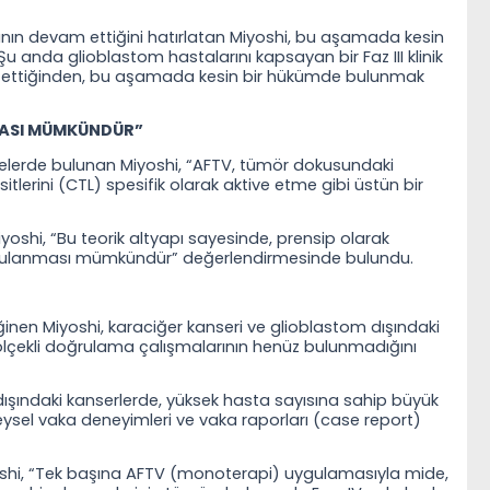
manın devam ettiğini hatırlatan Miyoshi, bu aşamada kesin
 anda glioblastom hastalarını kapsayan bir Faz III klinik
am ettiğinden, bu aşamada kesin bir hükümde bulunmak
MASI MÜMKÜNDÜR”
elerde bulunan Miyoshi, “AFTV, tümör dokusundaki
sitlerini (CTL) spesifik olarak aktive etme gibi üstün bir
oshi, “Bu teorik altyapı sayesinde, prensip olarak
gulanması mümkündür” değerlendirmesinde bulundu.
 değinen Miyoshi, karaciğer kanseri ve glioblastom dışındaki
ölçekli doğrulama çalışmalarının henüz bulunmadığını
tip dışındaki kanserlerde, yüksek hasta sayısına sahip büyük
eysel vaka deneyimleri ve vaka raporları (case report)
yoshi, “Tek başına AFTV (monoterapi) uygulamasıyla mide,