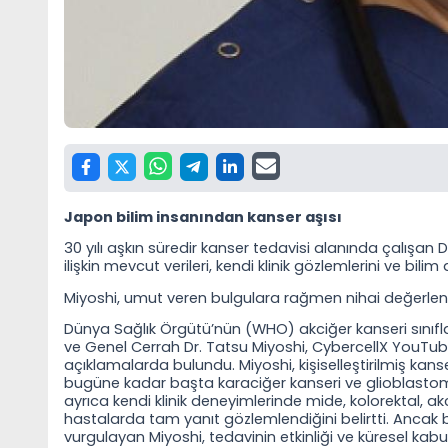
Japon bilim insanından kanser aşısı
30 yılı aşkın süredir kanser tedavisi alanında çalışan Dr
ilişkin mevcut verileri, kendi klinik gözlemlerini ve bil
Miyoshi, umut veren bulgulara rağmen nihai değerlendi
Dünya Sağlık Örgütü’nün (WHO) akciğer kanseri sınıf
ve Genel Cerrah Dr. Tatsu Miyoshi, CybercellX YouTube
açıklamalarda bulundu. Miyoshi, kişiselleştirilmiş kan
bugüne kadar başta karaciğer kanseri ve glioblastom ol
ayrıca kendi klinik deneyimlerinde mide, kolorektal, akc
hastalarda tam yanıt gözlemlendiğini belirtti. Ancak bu 
vurgulayan Miyoshi, tedavinin etkinliği ve küresel ka