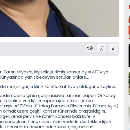
+
-
A
A
. Tatsu Miyoshi, kişiselleştirilmiş kanser aşısı AFTV’ye
im dünyasında yanıt bekleyen soruları anlattı…
rme için güçlü klinik kanıtlara ihtiyaç olduğunu söyledi.
landırmasına giren çalışmasıyla tanınan Japon Onkolog
 kanalına verdiği ilk röportajda dikkat çeken
ser aşısı AFTV’nin (Otolog Formalin Fikslenmiş Tümör Aşısı)
mak üzere çeşitli kanser türlerinde araştırıldığını,
iğer, renal pelvis ve rahim kanserli bazı Evre IV
sonuçların henüz sınırlı klinik verilerle desteklendiğini
bulü konusunda devam eden klinik çalışmaların