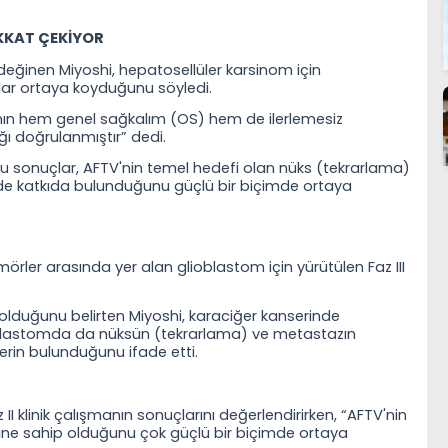
KKAT ÇEKİYOR
 değinen Miyoshi, hepatosellüler karsinom için
uçlar ortaya koyduğunu söyledi.
ının hem genel sağkalım (OS) hem de ilerlemesiz
ğı doğrulanmıştır” dedi.
Bu sonuçlar, AFTV'nin temel hedefi olan nüks (tekrarlama)
lde katkıda bulunduğunu güçlü bir biçimde ortaya
örler arasında yer alan glioblastom için yürütülen Faz III
 olduğunu belirten Miyoshi, karaciğer kanserinde
oblastomda da nüksün (tekrarlama) ve metastazın
erin bulunduğunu ifade etti.
II klinik çalışmanın sonuçlarını değerlendirirken, “AFTV'nin
line sahip olduğunu çok güçlü bir biçimde ortaya