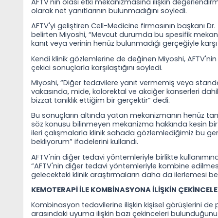
AFTV'nin olası etki mekanizmasına ilişkin değerlendirm
olarak net yanıtlarının bulunmadığını söyledi.
AFTV'yi geliştiren Cell-Medicine firmasının başkanı Dr
belirten Miyoshi, “Mevcut durumda bu spesifik mekaniz
kanıt veya verinin henüz bulunmadığı gerçeğiyle karşı ka
Kendi klinik gözlemlerine de değinen Miyoshi, AFTV'nin
çekici sonuçlarla karşılaştığını söyledi.
Miyoshi, “Diğer tedavilere yanıt vermemiş veya standa
vakasında, mide, kolorektal ve akciğer kanserleri dah
bizzat tanıklık ettiğim bir gerçektir” dedi.
Bu sonuçların altında yatan mekanizmanın henüz tam
söz konusu bilinmeyen mekanizma hakkında kesin b
ileri çalışmalarla klinik sahada gözlemlediğimiz bu ge
bekliyorum” ifadelerini kullandı.
AFTV'nin diğer tedavi yöntemleriyle birlikte kullanımına
“AFTV'nin diğer tedavi yöntemleriyle kombine edilmes
gelecekteki klinik araştırmaların daha da ilerlemesi bek
KEMOTERAPİ İLE KOMBİNASYONA İLİŞKİN ÇEKİNCEL
Kombinasyon tedavilerine ilişkin kişisel görüşlerini d
arasındaki uyuma ilişkin bazı çekinceleri bulunduğunu