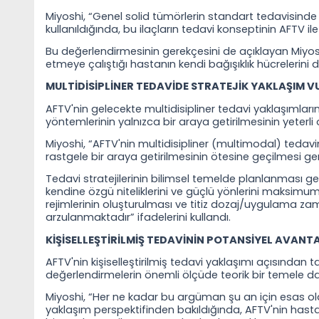
Miyoshi, “Genel solid tümörlerin standart tedavisinde 
kullanıldığında, bu ilaçların tedavi konseptinin AFTV 
Bu değerlendirmesinin gerekçesini de açıklayan Miyoshi
etmeye çalıştığı hastanın kendi bağışıklık hücrelerini d
MULTİDİSİPLİNER TEDAVİDE STRATEJİK YAKLAŞIM 
AFTV'nin gelecekte multidisipliner tedavi yaklaşımların
yöntemlerinin yalnızca bir araya getirilmesinin yeterl
Miyoshi, “AFTV'nin multidisipliner (multimodal) tedavin
rastgele bir araya getirilmesinin ötesine geçilmesi ge
Tedavi stratejilerinin bilimsel temelde planlanması ge
kendine özgü niteliklerini ve güçlü yönlerini maksim
rejimlerinin oluşturulması ve titiz dozaj/uygulama z
arzulanmaktadır” ifadelerini kullandı.
KİŞİSELLEŞTİRİLMİŞ TEDAVİNİN POTANSİYEL AVANT
AFTV'nin kişiselleştirilmiş tedavi yaklaşımı açısından
değerlendirmelerin önemli ölçüde teorik bir temele da
Miyoshi, “Her ne kadar bu argüman şu an için esas olar
yaklaşım perspektifinden bakıldığında, AFTV'nin hastanı