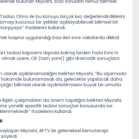
elerde bulunan Miyoshi, bazı soruların henüz bilimsel
. Tadao Ohno ile bu konuyu birçok kez değerlendirdiklerini
mayı kusursuz bir şekilde açıklayabilecek bilimsel bir
rşıyayız” ifadelerini kullandı.
 tek başına uygulandığı bazı ileri evre vakalarda dikkat
rt tedavi kapsamı dışında kalmış birden fazla Evre IV
il olmak üzere, CR (tam yanıt) gibi dramatik sonuçlara
 olarak açıklanamadığını belirten Miyoshi, “Bu aşamada
ir hükümde bulunamasak da, gelecekte yapılacak daha
rçeğin bilimsel olarak aydınlatılmasını büyük bir umutla
 ilişkin çalışmaların da önem taşıdığını belirten Miyoshi,
ine yönelik spesifik tedavi sonuçları konusunda ise
lenmektedir” ifadelerini kullandı.
ER
e paylaşan Miyoshi, AFTV ile geleneksel kemoterapi
 söyledi.