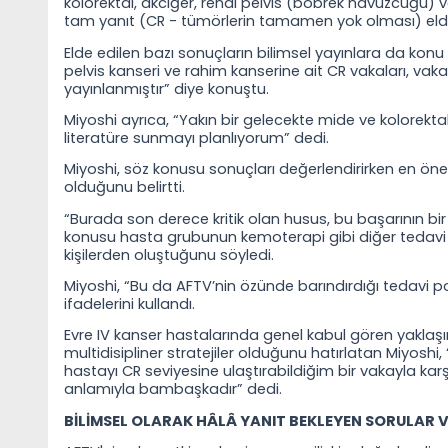
kolorektal, akciğer, renal pelvis (böbrek havuzcuğu)
tam yanıt (CR - tümörlerin tamamen yok olması) elde 
Elde edilen bazı sonuçların bilimsel yayınlara da konu
pelvis kanseri ve rahim kanserine ait CR vakaları, vak
yayınlanmıştır” diye konuştu.
Miyoshi ayrıca, “Yakın bir gelecekte mide ve kolorekta
literatüre sunmayı planlıyorum” dedi.
Miyoshi, söz konusu sonuçları değerlendirirken en ön
olduğunu belirtti.
“Burada son derece kritik olan husus, bu başarının b
konusu hasta grubunun kemoterapi gibi diğer tedavi
kişilerden oluştuğunu söyledi.
Miyoshi, “Bu da AFTV’nin özünde barındırdığı tedavi pot
ifadelerini kullandı.
Evre IV kanser hastalarında genel kabul gören yaklaşım
multidisipliner stratejiler olduğunu hatırlatan Miyosh
hastayı CR seviyesine ulaştırabildiğim bir vakayla k
anlamıyla bambaşkadır” dedi.
BİLİMSEL OLARAK HÂLÂ YANIT BEKLEYEN SORULAR 