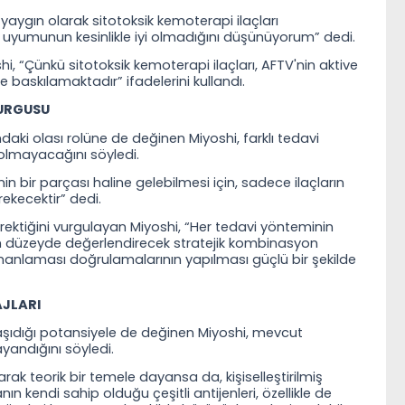
yaygın olarak sitotoksik kemoterapi ilaçları
ile uyumunun kesinlikle iyi olmadığını düşünüyorum” dedi.
, “Çünkü sitotoksik kemoterapi ilaçları, AFTV'nin aktive
e baskılamaktadır” ifadelerini kullandı.
VURGUSU
daki olası rolüne de değinen Miyoshi, farklı tedavi
i olmayacağını söyledi.
in bir parçası haline gelebilmesi için, sadece ilaçların
rekecektir” dedi.
rektiğini vurgulayan Miyoshi, “Her tedavi yönteminin
um düzeyde değerlendirecek stratejik kombinasyon
amanlaması doğrulamalarının yapılması güçlü bir şekilde
AJLARI
 taşıdığı potansiyele de değinen Miyoshi, mevcut
yandığını söyledi.
ak teorik bir temele dayansa da, kişiselleştirilmiş
n kendi sahip olduğu çeşitli antijenleri, özellikle de