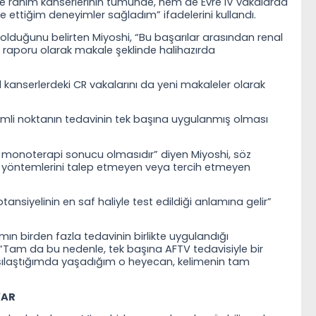
 ve rahim kanserlerinin tümünde, hem de Evre IV vakalarda
ettiğim deneyimler sağladım” ifadelerini kullandı.
 olduğunu belirten Miyoshi, “Bu başarılar arasından renal
a raporu olarak makale şeklinde halihazırda
l kanserlerdeki CR vakalarını da yeni makaleler olarak
emli noktanın tedavinin tek başına uygulanmış olması
ir monoterapi sonucu olmasıdır” diyen Miyoshi, söz
 yöntemlerini talep etmeyen veya tercih etmeyen
ansiyelinin en saf haliyle test edildiği anlamına gelir”
ın birden fazla tedavinin birlikte uygulandığı
i, “Tam da bu nedenle, tek başına AFTV tedavisiyle bir
arşılaştığımda yaşadığım o heyecan, kelimenin tam
VAR