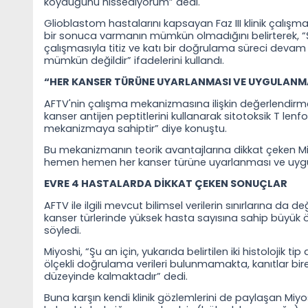
koyduğunu hissediyorum” dedi.
Glioblastom hastalarını kapsayan Faz III klinik çalış
bir sonuca varmanın mümkün olmadığını belirterek, “Şu
çalışmasıyla titiz ve katı bir doğrulama süreci dev
mümkün değildir” ifadelerini kullandı.
“HER KANSER TÜRÜNE UYARLANMASI VE UYGULAN
AFTV'nin çalışma mekanizmasına ilişkin değerlendirm
kanser antijen peptitlerini kullanarak sitotoksik T lenfo
mekanizmaya sahiptir” diye konuştu.
Bu mekanizmanın teorik avantajlarına dikkat çeken Miy
hemen hemen her kanser türüne uyarlanması ve uy
EVRE 4 HASTALARDA DİKKAT ÇEKEN SONUÇLAR
AFTV ile ilgili mevcut bilimsel verilerin sınırlarına da
kanser türlerinde yüksek hasta sayısına sahip büyük 
söyledi.
Miyoshi, “Şu an için, yukarıda belirtilen iki histolojik 
ölçekli doğrulama verileri bulunmamakta, kanıtlar bir
düzeyinde kalmaktadır” dedi.
Buna karşın kendi klinik gözlemlerini de paylaşan Mi