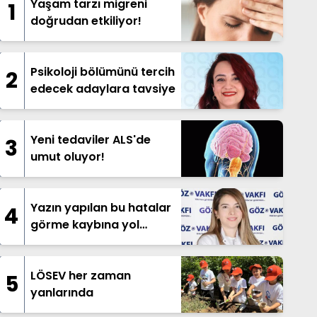
Yaşam tarzı migreni
1
doğrudan etkiliyor!
Psikoloji bölümünü tercih
2
edecek adaylara tavsiye
Yeni tedaviler ALS'de
3
umut oluyor!
Yazın yapılan bu hatalar
4
görme kaybına yol
açabilir!
LÖSEV her zaman
5
yanlarında