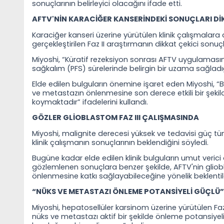
sonuçlarının belirleyici olacağını ifade etti.
AFTV'NİN KARACİĞER KANSERİNDEKİ SONUÇLARI Dİ
Karaciğer kanseri üzerine yürütülen klinik çalışmalara
gerçekleştirilen Faz II araştırmanın dikkat çekici son
Miyoshi, “Küratif rezeksiyon sonrası AFTV uygulamas
sağkalım (PFS) sürelerinde belirgin bir uzama sağladı
Elde edilen bulguların önemine işaret eden Miyoshi, “
ve metastazın önlenmesine son derece etkili bir şeki
koymaktadır” ifadelerini kullandı.
GÖZLER GLİOBLASTOM FAZ III ÇALIŞMASINDA
Miyoshi, malignite derecesi yüksek ve tedavisi güç tüm
klinik çalışmanın sonuçlarının beklendiğini söyledi.
Bugüne kadar elde edilen klinik bulguların umut verici
gözlemlenen sonuçlara benzer şekilde, AFTV'nin gli
önlenmesine katkı sağlayabileceğine yönelik beklentil
“NÜKS VE METASTAZI ÖNLEME POTANSİYELİ GÜÇLÜ”
Miyoshi, hepatosellüler karsinom üzerine yürütülen Faz 
nüks ve metastazı aktif bir şekilde önleme potansiye