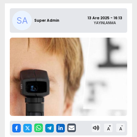
13 Ara 2025 - 16:13
Super Admin
YAYINLANMA
+
-
A
A