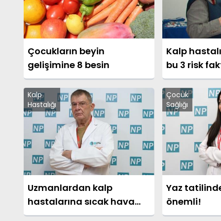
Çocukların beyin
Kalp hastal
gelişimine 8 besin
bu 3 risk fa
Kalp
Çocuk
Hastalığı
Sağlığı
Uzmanlardan kalp
Yaz tatilind
hastalarına sıcak hava
önemli!
uyarısı