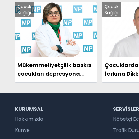
Çocuk
Çocuk
Sağlığı
Sağlığı
Mükemmeliyetçilik baskısı
Çocuklarda
çocukları depresyona
farkına Dikk
sürüklüyor!
KURUMSAL
SERVISLE
Hakkımızda
Nöbetçi E
Künye
Trafik Du