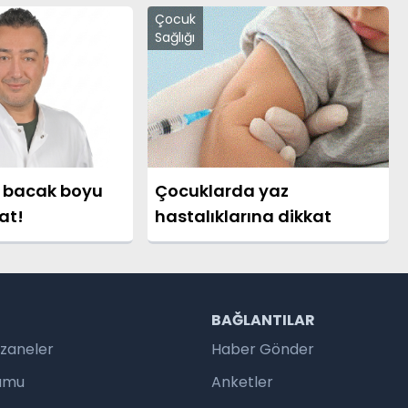
Çocuk
Sağlığı
 bacak boyu
Çocuklarda yaz
at!
hastalıklarına dikkat
R
BAĞLANTILAR
czaneler
Haber Gönder
rumu
Anketler