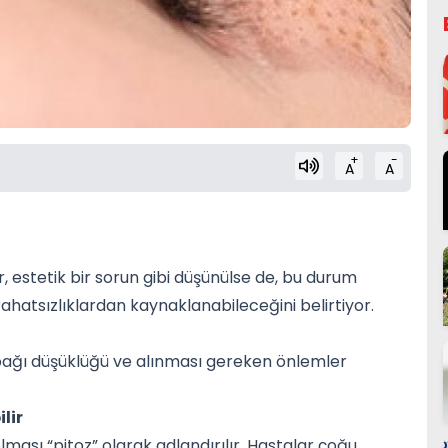
+
-
A
A
, estetik bir sorun gibi düşünülse de, bu durum
ahatsızlıklardan kaynaklanabileceğini belirtiyor.
apağı düşüklüğü ve alınması gereken önlemler
lir
sı “pitoz” olarak adlandırılır. Hastalar çoğu