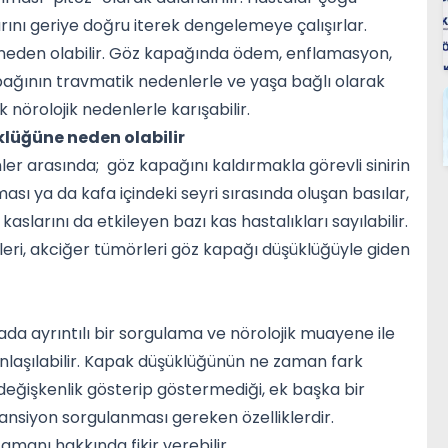
ını geriye doğru iterek dengelemeye çalışırlar.
den olabilir. Göz kapağında ödem, enflamasyon,
pağının travmatik nedenlerle ve yaşa bağlı olarak
nörolojik nedenlerle karışabilir.
lüğüne neden olabilir
er arasında; göz kapağını kaldırmakla görevli sinirin
sı ya da kafa içindeki seyri sırasında oluşan basılar,
aslarını da etkileyen bazı kas hastalıkları sayılabilir.
ileri, akciğer tümörleri göz kapağı düşüklüğüyle giden
a ayrıntılı bir sorgulama ve nörolojik muayene ile
nlaşılabilir. Kapak düşüklüğünün ne zaman fark
de değişkenlik gösterip göstermediği, ek başka bir
nsiyon sorgulanması gereken özelliklerdir.
amanı hakkında fikir verebilir