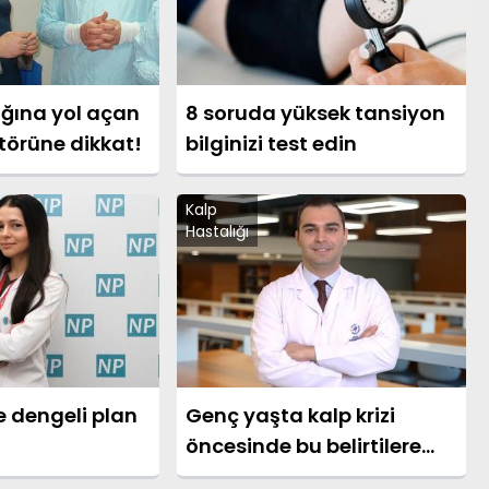
ığına yol açan
8 soruda yüksek tansiyon
ktörüne dikkat!
bilginizi test edin
Kalp
Hastalığı
e dengeli plan
Genç yaşta kalp krizi
öncesinde bu belirtilere
dikkat!