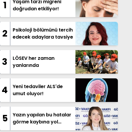
Yaşam tarzı migreni
1
doğrudan etkiliyor!
Psikoloji bölümünü tercih
2
edecek adaylara tavsiye
LÖSEV her zaman
3
yanlarında
Yeni tedaviler ALS'de
4
umut oluyor!
Yazın yapılan bu hatalar
5
görme kaybına yol
açabilir!