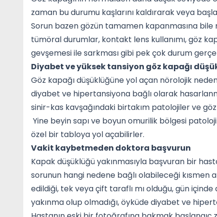
zaman bu durumu kaşlarını kaldırarak veya başlar
Sorun bazen gözün tamamen kapanmasına bile ne
tümöral durumlar, kontakt lens kullanımı, göz ka
gevşemesi ile sarkması gibi pek çok durum gerçek 
Diyabet ve yüksek tansiyon göz kapağı düşük
Göz kapağı düşüklüğüne yol açan nörolojik nedenl
diyabet ve hipertansiyona bağlı olarak hasarlanma
sinir-kas kavşağındaki birtakım patolojiler ve göz k
Yine beyin sapı ve boyun omurilik bölgesi patoloj
özel bir tabloya yol açabilirler.
Vakit kaybetmeden doktora başvurun
Kapak düşüklüğü yakınmasıyla başvuran bir hastad
sorunun hangi nedene bağlı olabileceği kısmen a
edildiği, tek veya çift taraflı mı olduğu, gün için
yakınma olup olmadığı, öyküde diyabet ve hiperta
Hastanın eski bir fotoğrafına bakmak başlangıç z