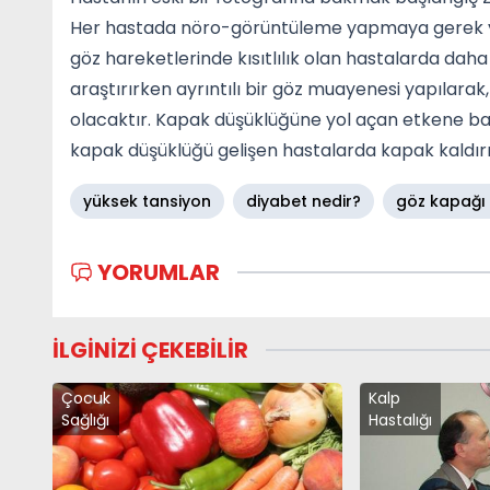
Her hastada nöro-görüntüleme yapmaya gerek yo
göz hareketlerinde kısıtlılık olan hastalarda daha d
araştırırken ayrıntılı bir göz muayenesi yapılarak,
olacaktır. Kapak düşüklüğüne yol açan etkene bağlı
kapak düşüklüğü gelişen hastalarda kapak kaldır
yüksek tansiyon
diyabet nedir?
göz kapağı
YORUMLAR
İLGİNİZİ ÇEKEBİLİR
Çocuk
Kalp
Sağlığı
Hastalığı