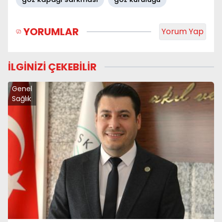
YORUMLAR
Yorum Yap
İLGİNİZİ ÇEKEBİLİR
Genel
Sağlık