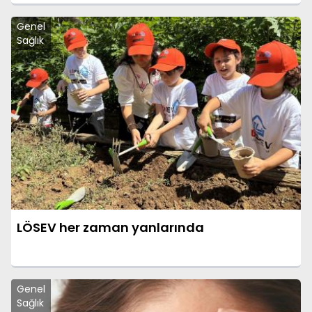
Genel
Sağlık
LÖSEV her zaman yanlarında
Genel
Sağlık