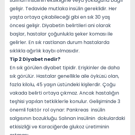
salınan insülinin eksikliğine veya yokluğuna bağlı
gelişir. Tedavide mutlaka insülin gereklidir. Her
yaşta ortaya çıkabileceği gibi en sık 30 yaş
öncesi gelişir. Diyabetin belirtileri ani olarak
başlar, hastalar çoğunlukla şeker koması ile
gelirler. En sık rastlanan durum hastalarda
sıklıkla ağırlık kaybı olmasıdır.
Tip 2 Diyabet nedir?
En sık görülen diyabet tipidir. Erişkinler de daha
sık görülür. Hastalar genellikle aile öyküsü olan,
fazla kilolu, 45 yaşın üstündeki kişilerdir. Çoğu
vakada belirti ortaya çıkmaz. Ancak hastalığın
teşhisi yapılan tetkiklerle konulur. Gelişiminde 3
önemli faktör rol oynar: Pankreas insülin
salgısının bozukluğu. Salınan insülinin dokulardaki
etkisizliği ve Karaciğerde glukoz üretiminin