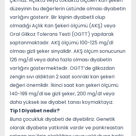
çıkmaz. Açlıkta veya toklukta ölçülen kan şekeri
düzeyinin bu değerlerin üstünde olması diyabetin
varlığını gösterir. Bir kişinin diyabetli olup
olmadığı Açlık Kan Şekeri ölçümü (AKŞ) veya
Oral Glikoz Tolerans Testi (OGTT) yapılarak
saptanmaktadır. AKŞ ölçümü 100-125 mg/dl
olması gizli şeker sinyalidir. AKŞ ölçüm sonucunun
126 mg/dl veya daha fazla olması diyabetin
varlığını göstermektedir. OGTT’de glikozdan
zengin sıvı aldıktan 2 saat sonraki kan şekeri
değeri önemlidir. İkinci saat kan şekeri ölçümü
140-199 mg/dl ise gizli şeker, 200 mg/dl veya
daha yüksek ise diyabet tanısı koymaktayız.
Tip 1 Diyabet nedir?
Buna çocukluk diyabeti de diyebiliriz. Genetik
olarak diyabete yatkınlık vardır ve pankreastan