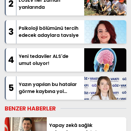
LÖSEV her zaman
2
yanlarında
Psikoloji bölümünü tercih
3
edecek adaylara tavsiye
Yeni tedaviler ALS'de
4
umut oluyor!
Yazın yapılan bu hatalar
5
görme kaybına yol
açabilir!
BENZER HABERLER
Yapay zekâ sağlık