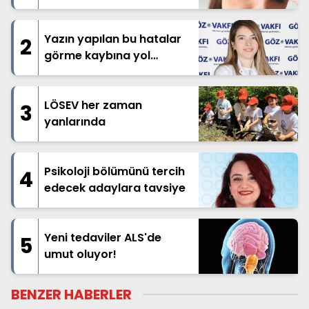
Yazın yapılan bu hatalar
2
görme kaybına yol
açabilir!
LÖSEV her zaman
3
yanlarında
Psikoloji bölümünü tercih
4
edecek adaylara tavsiye
Yeni tedaviler ALS'de
5
umut oluyor!
BENZER HABERLER