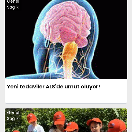
Genel
Sağlık
Yeni tedaviler ALS'de umut oluyor!
Genel
Sağlık