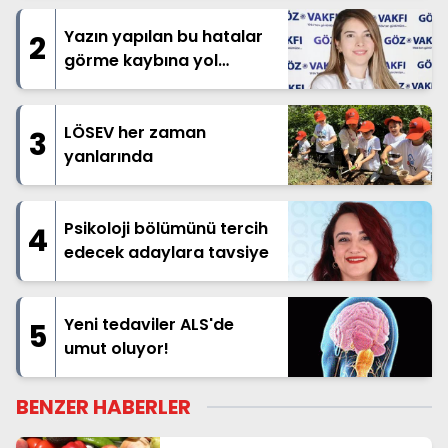
Yazın yapılan bu hatalar
2
görme kaybına yol
açabilir!
LÖSEV her zaman
3
yanlarında
Psikoloji bölümünü tercih
4
edecek adaylara tavsiye
Yeni tedaviler ALS'de
5
umut oluyor!
BENZER HABERLER