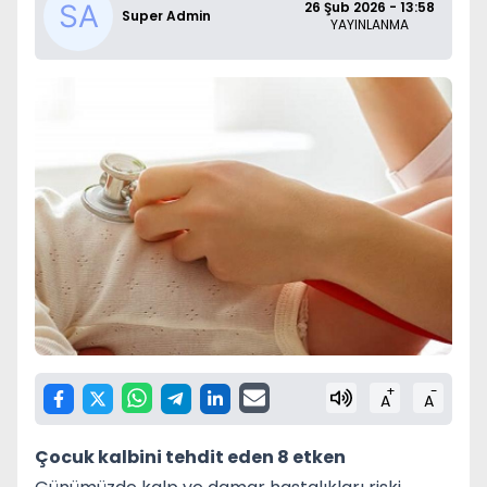
26 Şub 2026 - 13:58
Super Admin
YAYINLANMA
+
-
A
A
Çocuk kalbini tehdit eden 8 etken