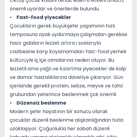
Oktay çocuk kalbini tehdit eden 8 etkeni anlattı;
önemli uyarılar ve önerilerde bulundu.
⦁
Fast-food yiyecekler
Çocukların gerek büyükşehir yaşamının hızlı
temposuna ayak uydurmaya çalışmaları gerekse
hazır gıdaların lezzet artırıcı soslarıyla
cazibesine karşı koyamamaları fast-food yemek
kültürüyle iç içe olmalarına neden oluyor. Bu
lezzetli ama yağlı ve kızartma yiyecekler de kalp
ve damar hastalıklarına davetiye çıkarıyor. Gün
içerisinde gerekli protein, sebze, meyve ve tahıl
grubundan yeterince beslenmek çok önemli.
⦁
Düzensiz beslenme
Modern şehir hayatının bir sonucu olarak
çocuklar düzenli beslenme alışkanlığından hızla
uzaklaşıyor. Çoğunlukla her sabah düzenli