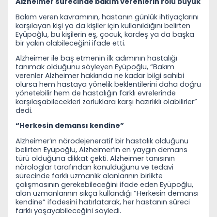
Alzheimer sürecinde bakım verenlerin rolü büyük
Bakım veren kavramının, hastanın günlük ihtiyaçlarını
karşılayan kişi ya da kişiler için kullanıldığını belirten
Eyüpoğlu, bu kişilerin eş, çocuk, kardeş ya da başka
bir yakın olabileceğini ifade etti.
Alzheimer ile baş etmenin ilk adımının hastalığı
tanımak olduğunu söyleyen Eyüpoğlu, “Bakım
verenler Alzheimer hakkında ne kadar bilgi sahibi
olursa hem hastaya yönelik beklentilerini daha doğru
yönetebilir hem de hastalığın farklı evrelerinde
karşılaşabilecekleri zorluklara karşı hazırlıklı olabilirler”
dedi.
“Herkesin demansı kendine”
Alzheimer’ın nörodejeneratif bir hastalık olduğunu
belirten Eyüpoğlu, Alzheimer’ın en yaygın demans
türü olduğuna dikkat çekti. Alzheimer tanısının
nörologlar tarafından konulduğunu ve tedavi
sürecinde farklı uzmanlık alanlarının birlikte
çalışmasının gerekebileceğini ifade eden Eyüpoğlu,
alan uzmanlarının sıkça kullandığı “Herkesin demansı
kendine” ifadesini hatırlatarak, her hastanın süreci
farklı yaşayabileceğini söyledi.