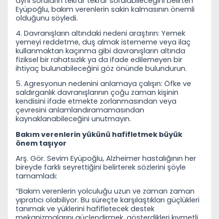
aynı soruların tekrar tekrar sorulabileceğini belirten
Eyüpoğlu, bakım verenlerin sakin kalmasının önemli
olduğunu söyledi.
4. Davranışların altındaki nedeni araştırın: Yemek
yemeyi reddetme, duş almak istememe veya ilaç
kullanmaktan kaçınma gibi davranışların altında
fiziksel bir rahatsızlık ya da ifade edilemeyen bir
ihtiyaç bulunabileceğini göz önünde bulundurun.
5. Agresyonun nedenini anlamaya çalışın: Öfke ve
saldırganlık davranışlarının çoğu zaman kişinin
kendisini ifade etmekte zorlanmasından veya
çevresini anlamlandıramamasından
kaynaklanabileceğini unutmayın.
Bakım verenlerin yükünü hafifletmek büyük
önem taşıyor
Arş. Gör. Sevim Eyüpoğlu, Alzheimer hastalığının her
bireyde farklı seyrettiğini belirterek sözlerini şöyle
tamamladı:
“Bakım verenlerin yolculuğu uzun ve zaman zaman
yıpratıcı olabiliyor. Bu süreçte karşılaştıkları güçlükleri
tanımak ve yüklerini hafifletecek destek
mekanizmalarını güçlendirmek, gösterdikleri kıymetli