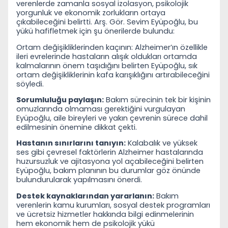
verenlerde zamanla sosyal izolasyon, psikolojik
yorgunluk ve ekonomik zorlukların ortaya
çıkabileceğini belirtti. Arş. Gör. Sevim Eyüpoğlu, bu
yükü hafifletmek için şu önerilerde bulundu:
Ortam değişikliklerinden kaçının: Alzheimer’ın özellikle
ileri evrelerinde hastaların alışık oldukları ortamda
kalmalarının önem taşıdığını belirten Eyüpoğlu, sık
ortam değişikliklerinin kafa karışıklığını artırabileceğini
söyledi.
Sorumluluğu paylaşın:
Bakım sürecinin tek bir kişinin
omuzlarında olmaması gerektiğini vurgulayan
Eyüpoğlu, aile bireyleri ve yakın çevrenin sürece dahil
edilmesinin önemine dikkat çekti.
Hastanın sınırlarını tanıyın:
Kalabalık ve yüksek
ses gibi çevresel faktörlerin Alzheimer hastalarında
huzursuzluk ve ajitasyona yol açabileceğini belirten
Eyüpoğlu, bakım planının bu durumlar göz önünde
bulundurularak yapılmasını önerdi.
Destek kaynaklarından yararlanın:
Bakım
verenlerin kamu kurumları, sosyal destek programları
ve ücretsiz hizmetler hakkında bilgi edinmelerinin
hem ekonomik hem de psikolojik yükü