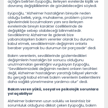
açtığını belirten Eyüpoğlu, ilerleyen evrelerde kişilik ve
davranış değişikliklerinin de görülebileceğini söyledi.
Eyüpoğlu, “Alzheimer hastalığının bireyde neden
olduğu bellek, yargı, muhakeme, problem çözme
işlevlerindeki bozulmaların yanı sıra ilerleyen
evrelerinde bireyin karakter özelliklerinde de
değişikliğe sebep olabileceği bilinmektedir.
Sevdiklerimiz Alzheimer ile giderek bize
yabancılaşırken bakım verenler olarak bu durumu
kabul etmek, sevdiklerimizin değişimini onlarla
beraber yaşamak bu durumun bir parçasıdır” dedi.
Bakım verenlerin, sevdiklerinde gözlemledikleri
değişimlerin hastalığın bir sonucu olduğunu
unutmamaları gerektiğini vurgulayan Eyüpoğlu,
“Sevdiklerimizdeki değişimin nedeni onların tercihleri
değil, Alzheimer hastalığının yarattığı bilişsel yıkımdır.
Bu gerçeği kabul etmek bakım verenlerin beklentilerini
daha sağlıklı yönetmesine yardımcı olur” dedi.
Bakım veren yükü, sosyal ve psikolojik sorunlara
yol açabiliyor
Alzheimer bakımının uzun soluklu ve kesintisiz bir
sorumluluk olduğuna dikkat çeken Eyüpoğlu, bakım