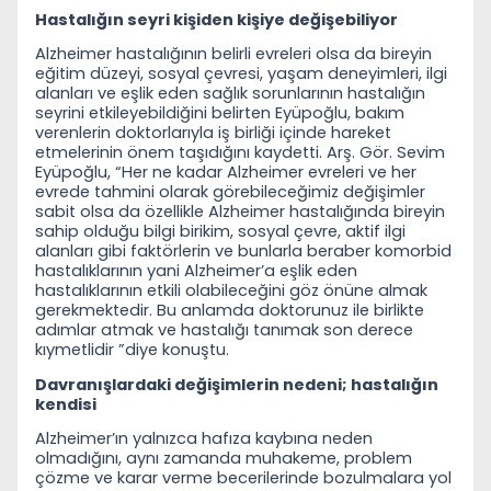
Hastalığın seyri kişiden kişiye değişebiliyor
Alzheimer hastalığının belirli evreleri olsa da bireyin
eğitim düzeyi, sosyal çevresi, yaşam deneyimleri, ilgi
alanları ve eşlik eden sağlık sorunlarının hastalığın
seyrini etkileyebildiğini belirten Eyüpoğlu, bakım
verenlerin doktorlarıyla iş birliği içinde hareket
etmelerinin önem taşıdığını kaydetti. Arş. Gör. Sevim
Eyüpoğlu, “Her ne kadar Alzheimer evreleri ve her
evrede tahmini olarak görebileceğimiz değişimler
sabit olsa da özellikle Alzheimer hastalığında bireyin
sahip olduğu bilgi birikim, sosyal çevre, aktif ilgi
alanları gibi faktörlerin ve bunlarla beraber komorbid
hastalıklarının yani Alzheimer’a eşlik eden
hastalıklarının etkili olabileceğini göz önüne almak
gerekmektedir. Bu anlamda doktorunuz ile birlikte
adımlar atmak ve hastalığı tanımak son derece
kıymetlidir ”diye konuştu.
Davranışlardaki değişimlerin nedeni; hastalığın
kendisi
Alzheimer’ın yalnızca hafıza kaybına neden
olmadığını, aynı zamanda muhakeme, problem
çözme ve karar verme becerilerinde bozulmalara yol