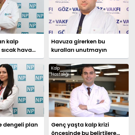
n kalp
Havuza girerken bu
 sıcak hava
kuralları unutmayın
Kalp
Hastalığı
e dengeli plan
Genç yaşta kalp krizi
öncesinde bu belirtilere