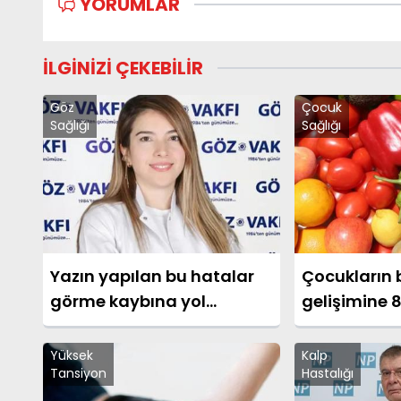
YORUMLAR
İLGİNİZİ ÇEKEBİLİR
Göz
Çocuk
Sağlığı
Sağlığı
Yazın yapılan bu hatalar
Çocukların 
görme kaybına yol
gelişimine 8
açabilir!
Yüksek
Kalp
Tansiyon
Hastalığı