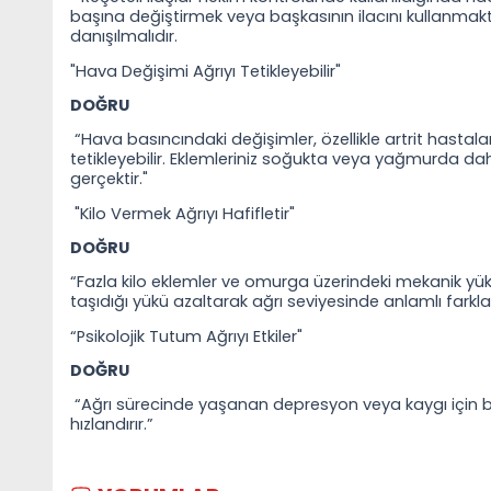
başına değiştirmek veya başkasının ilacını kullanmakt
danışılmalıdır.
"Hava Değişimi Ağrıyı Tetikleyebilir"
DOĞRU
“Hava basıncındaki değişimler, özellikle artrit hastal
tetikleyebilir. Eklemleriniz soğukta veya yağmurda daha
gerçektir."
"Kilo Vermek Ağrıyı Hafifletir"
DOĞRU
“Fazla kilo eklemler ve omurga üzerindeki mekanik yükü
taşıdığı yükü azaltarak ağrı seviyesinde anlamlı farklar
“Psikolojik Tutum Ağrıyı Etkiler"
DOĞRU
“Ağrı sürecinde yaşanan depresyon veya kaygı için bi
hızlandırır.”