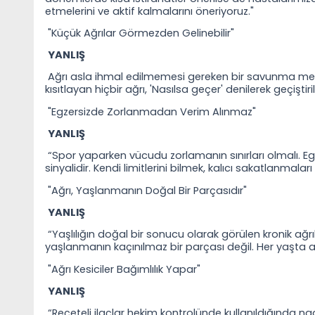
etmelerini ve aktif kalmalarını öneriyoruz."
"Küçük Ağrılar Görmezden Gelinebilir"
YANLIŞ
A
ğrı asla ihmal edilmemesi gereken bir savunma me
kısıtlayan hiçbir ağrı, 'Nasılsa geçer' denilerek geçiştir
"Egzersizde Zorlanmadan Verim Alınmaz"
YANLIŞ
“Spor yaparken vücudu zorlamanın sınırları olmalı. Egz
sinyalidir. Kendi limitlerini bilmek, kalıcı sakatlanmaları
"Ağrı, Yaşlanmanın Doğal Bir Parçasıdır"
YANLIŞ
“Yaşlılığın doğal bir sonucu olarak görülen kronik ağrılar
yaşlanmanın kaçınılmaz bir parçası değil. Her yaşta 
"Ağrı Kesiciler Bağımlılık Yapar"
YANLIŞ
“Reçeteli ilaçlar hekim kontrolünde kullanıldığında na