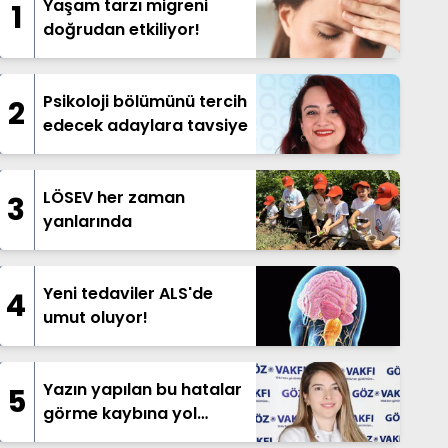
Yaşam tarzı migreni
1
doğrudan etkiliyor!
Psikoloji bölümünü tercih
2
edecek adaylara tavsiye
LÖSEV her zaman
3
yanlarında
Yeni tedaviler ALS'de
4
umut oluyor!
Yazın yapılan bu hatalar
5
görme kaybına yol
açabilir!