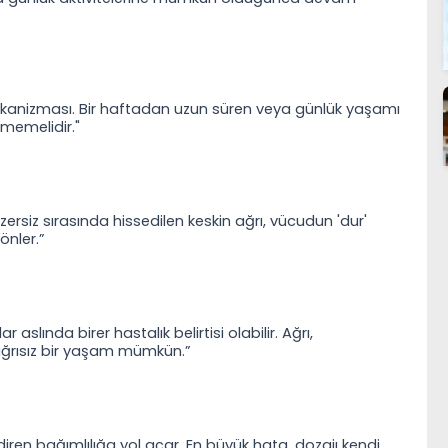
kanizması. Bir haftadan uzun süren veya günlük yaşamı
ilmemelidir."
ersiz sırasında hissedilen keskin ağrı, vücudun 'dur'
 önler.”
 aslında birer hastalık belirtisi olabilir. Ağrı,
ağrısız bir yaşam mümkün.”
diren bağımlılığa yol açar. En büyük hata, dozajı kendi