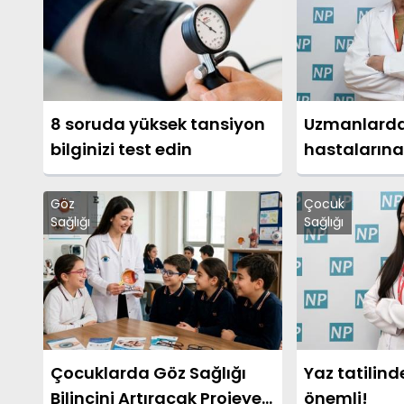
8 soruda yüksek tansiyon
Uzmanlarda
bilginizi test edin
hastalarına
uyarısı
Göz
Çocuk
Sağlığı
Sağlığı
Çocuklarda Göz Sağlığı
Yaz tatilind
Bilincini Artıracak Projeye
önemli!