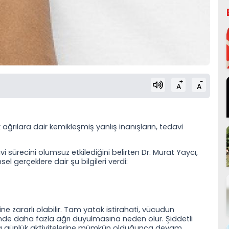
+
-
A
A
ağrılara dair kemikleşmiş yanlış inanışların, tedavi
vi sürecini olumsuz etkilediğini belirten Dr. Murat Yaycı,
l gerçeklere dair şu bilgileri verdi:
ine zararlı olabilir. Tam yatak istirahati, vücudun
nde daha fazla ağrı duyulmasına neden olur. Şiddetli
ıza günlük aktivitelerine mümkün olduğunca devam