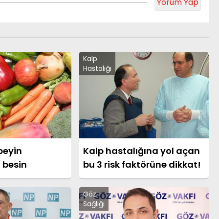
Yorum Yap
Kalp
Hastalığı
beyin
Kalp hastalığına yol açan
 besin
bu 3 risk faktörüne dikkat!
Göz
Sağlığı